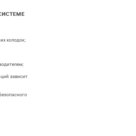
СИСТЕМЕ
их колодок;
водителем;
иций зависит
безопасного