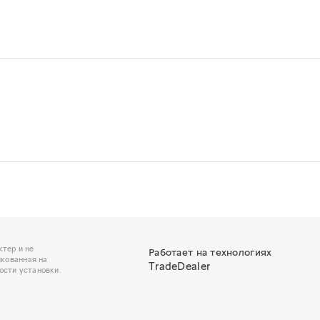
тер и не
Работает на технологиях
икованная на
TradeDealer
ости установки.