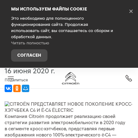
Debug Mode
МЫ ИСПОЛЬЗУЕМ ФАЙЛЫ COOKIE
×
Это необходимо для полноценного
функционирования сайта. Продолжая
Главная
О компании
Новости
использовать сайт, вы соглашаетесь со сбором и
обработкой данных.
CITROËN ПРЕДСТАВЛЯЕТ НОВОЕ
Читать полностью
ПОКОЛЕНИЕ КРОСС-ХЭТЧБЕКА С4
СОГЛАСЕН
И Ë-C4 ËLECTRIC
16 июня 2020 г.
Поделиться
Компания Citroën продолжает реализацию своей
стратегии развития электромобильности в 2020 году
в сегменте кросс-хэтчбеков, представляя первые
изображения нового 100%-электрического ë-C4 —