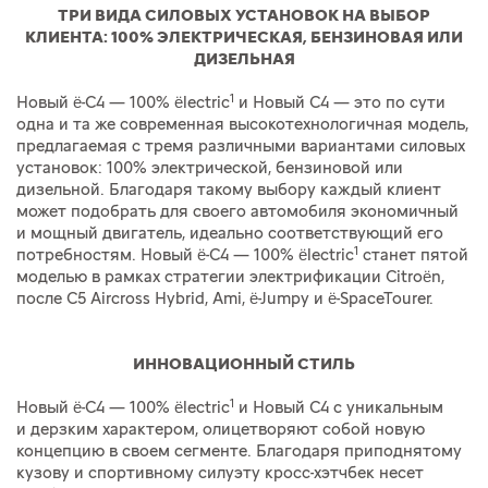
ТРИ ВИДА СИЛОВЫХ УСТАНОВОК НА ВЫБОР
КЛИЕНТА: 100% ЭЛЕКТРИЧЕСКАЯ, БЕНЗИНОВАЯ ИЛИ
ДИЗЕЛЬНАЯ
1
Новый ë-C4 — 100% ëlectric
и Новый C4 — это по сути
одна и та же современная высокотехнологичная модель,
предлагаемая с тремя различными вариантами силовых
установок: 100% электрической, бензиновой или
дизельной. Благодаря такому выбору каждый клиент
может подобрать для своего автомобиля экономичный
и мощный двигатель, идеально соответствующий его
1
потребностям. Новый ë-C4 — 100% ëlectric
станет пятой
моделью в рамках стратегии электрификации Citroën,
после C5 Aircross Hybrid, Ami, ë-Jumpy и ë-SpaceTourer.
ИННОВАЦИОННЫЙ СТИЛЬ
1
Новый ë-C4 — 100% ëlectric
и Новый C4 с уникальным
и дерзким характером, олицетворяют собой новую
концепцию в своем сегменте. Благодаря приподнятому
кузову и спортивному силуэту кросс-хэтчбек несет