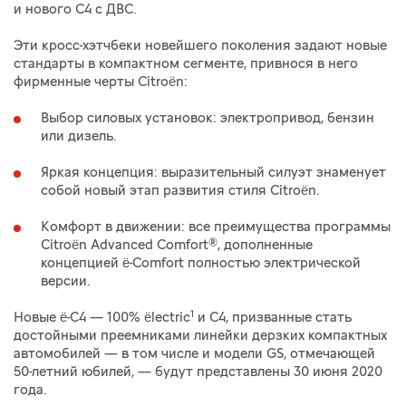
и нового C4 с ДВС.
Эти кросс-хэтчбеки новейшего поколения задают новые
стандарты в компактном сегменте, привнося в него
фирменные черты Citroën:
Выбор силовых установок: электропривод, бензин
или дизель.
Яркая концепция: выразительный силуэт знаменует
собой новый этап развития стиля Citroën.
Комфорт в движении: все преимущества программы
Citroën Advanced Comfort®, дополненные
концепцией ë-Comfort полностью электрической
версии.
1
Новые ë-C4 — 100% ëlectric
и C4, призванные стать
достойными преемниками линейки дерзких компактных
автомобилей — в том числе и модели GS, отмечающей
50-летний юбилей, — будут представлены 30 июня 2020
года.