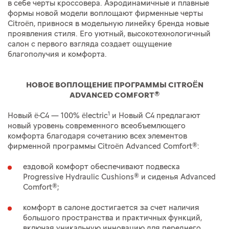
в себе черты кроссовера. Аэродинамичные и плавные
формы новой модели воплощают фирменные черты
Citroën, привнося в модельную линейку бренда новые
проявления стиля. Его уютный, высокотехнологичный
салон с первого взгляда создает ощущение
благополучия и комфорта.
НОВОЕ ВОПЛОЩЕНИЕ ПРОГРАММЫ CITROËN
ADVANCED COMFORT®
1
Новый ë-C4 — 100% ëlectric
и Новый C4 предлагают
новый уровень современного всеобъемлющего
комфорта благодаря сочетанию всех элементов
фирменной программы Citroën Advanced Comfort®:
ездовой комфорт обеспечивают подвеска
Progressive Hydraulic Cushions® и сиденья Advanced
Comfort®;
комфорт в салоне достигается за счет наличия
большого пространства и практичных функций,
включая уникальную инновацию для переднего