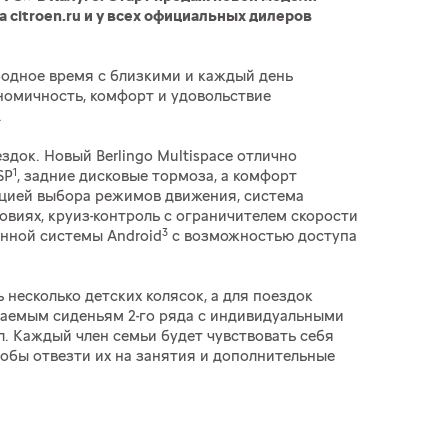
 citroen.ru и у всех официальных дилеров
ободное время с близкими и каждый день
ономичность, комфорт и удовольствие
.
ок. Новый Berlingo Multispace отлично
1
SP
, задние дисковые тормоза, а комфорт
кцией выбора режимов движения, система
овиях, круиз-контроль с ограничителем скорости
3
онной системы Android
c возможностью доступа
ь несколько детских колясок, а для поездок
ываемым сиденьям 2-го ряда с индивидуальными
. Каждый член семьи будет чувствовать себя
чтобы отвезти их на занятия и дополнительные