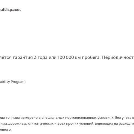
ltispace:
няется гарантия 3 года или 100 000 км пробега. Периодичнос
ility Program).
хода топлива измерено в специальных нормализованных условиях, без учета
нии, дорожных, климатических и всех прочих условий, влияющих на расход 
енного.