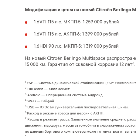
Модификации и цены на новый Citroën Berlingo Mu
1.6VTi 115 л.с. МКПП-5: 1 259 000 рублей
1.6VTi 115 л.с. АКПП-6: 1 399 000 рублей
1.6HDi 90 л.с. МКПП-5: 1 319 000 рублей
На новый Citroën Berlingo Multispace распростра
8
15 000 км. Гарантия от сквозной коррозии 12 лет
.
1
ESP — Система динамической стабилизации (ESP: Electronic Stab
2
Hill Assist — Хилл ассист.
3
Android — Операционная система Андроид.
4
Wi-Fi — Вайфай.
5
USB — Ю Эс Би (универсальная последовательная шина).
6
Расход в режиме трасса для версии c АКПП.
7
Расход в режиме трасса. Заявленное значение среднего рас
движения, маршрута, массы автомобиля в снаряженном состоя
по данным бортового компьютера может отличаться от заявл