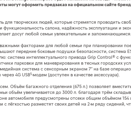
енты могут оформить предзаказ на официальном сайте бренда
иль для творческих людей, которые стремятся проводить св
 и функциональность салона, надёжность эксплуатации и эк
 сделает досуг любой семьи увлекательным и запоминающимся
важными факторами для любой семьи при планировании поезд
вышают передние боковые подушки безопасности, система E
ю: система интеллектуального привода Grip Control® с фун
датчики парковки для маневрирования в тесных городских усл
имедийная система с сенсорным экраном 7″ на базе операци
5
 через 4G USB
-модем (доступен в качестве аксессуара).
 всем. Объём багажного отделения (675 л.) позволяет вместит
емьи объём увеличивается до 3000 л. благодаря трём склад
лоне автомобиля предусмотрены отсеки общим объёмом 154 л
ели с лёгкостью разместят своих детей на 2-м ряду сидений, 