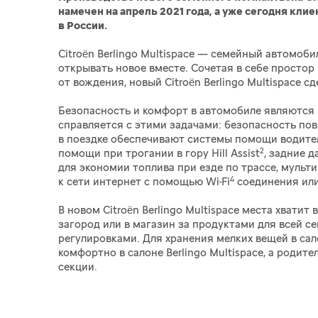
намечен на апрель 2021 года, а уже сегодня кли
в России.
Citroën Berlingo Multispace — семейный автомоб
открывать новое вместе. Сочетая в себе простор
от вождения, новый Citroën Berlingo Multispace
Безопасность и комфорт в автомобиле являются 
справляется с этими задачами: безопасность по
в поездке обеспечивают системы помощи водител
2
помощи при трогании в гору Hill Assist
, задние 
для экономии топлива при езде по трассе, мульт
4
к сети интернет с помощью Wi-Fi
соединения или
В новом Citroën Berlingo Multispace места хватит
загород или в магазин за продуктами для всей с
регулировками. Для хранения мелких вещей в са
комфортно в салоне Berlingo Multispace, а родит
секции.