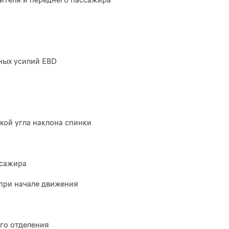
ителя и переднего пассажира
ных усилий EBD
кой угла наклона спинки
ссажира
при начале движения
го отделения