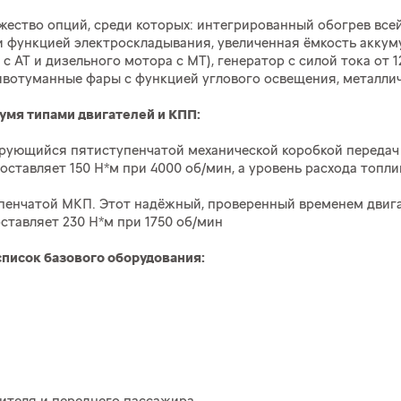
жество опций, среди которых: интегрированный обогрев всей
и функцией электроскладывания, увеличенная ёмкость аккум
 с АТ и дизельного мотора с МТ), генератор с силой тока от 
тивотуманные фары с функцией углового освещения, металлич
вумя типами двигателей и КПП:
гатирующийся пятиступенчатой механической коробкой перед
тавляет 150 Н*м при 4000 об/мин, а уровень расхода топлив
ступенчатой МКП. Этот надёжный, проверенный временем двиг
тавляет 230 Н*м при 1750 об/мин
 список базового оборудования: