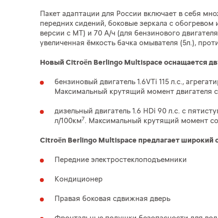
Пакет адаптации для России включает в себя мно
передних сидений, боковые зеркала с обогревом 
версии с МТ) и 70 А/ч (для бензинового двигателя
увеличенная ёмкость бачка омывателя (5л.), про
Новый Citroën Berlingo Multispace оснащается д
бензиновый двигатель 1.6VTi 115 л.с., агре
Максимальный крутящий момент двигателя сос
дизельный двигатель 1.6 HDi 90 л.с. с пяти
7
л/100км
. Максимальный крутящий момент сос
Citroën Berlingo Multispace предлагает широкий
Передние электростеклоподъемники
Кондиционер
Правая боковая сдвижная дверь